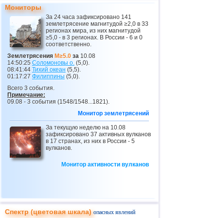
Мониторы
26
о.Виргинии (США)
3,4...3,7
2
За 24 часа зафиксировано 141
землетрясение магнитудой ≥2,0 в 33
27
Пуэрто-Рико
2,6...3,5
3
регионах мира, из них магнитудой
≥5,0 - в 3 регионах. В России - 6 и 0
28
Португалия
3,5
1
соответственно.
29
Сальвадор
3,3
1
Землетрясения
M≥5.0
за
10.08
14:50:25
Соломоновы о.
(5,0).
30
Коста-Рика
2,7...3,2
5
08:41:44
Тихий океан
(5,5).
01:17:27
Филиппины
(5,0).
31
ДР
3,0...3,2
2
Всего 3 события.
Примечание:
32
Гватемала
3,1
1
09.08 - 3 события (1548/1548...1821).
33
Восточный Тимор
2,5...2,9
2
Монитор землетрясений
34
Средиземное море (центр)
За текущую неделю на 10.08
2,8
1
зафиксировано 37 активных вулканов
в 17 странах, из них в России - 5
35
Ионическое море
2,7
1
вулканов.
36
Чехия
2,6
1
Монитор активности вулканов
37
Исландия
2,6
1
38
Алжир
2,5
1
Спектр (цветовая шкала)
опасных явлений