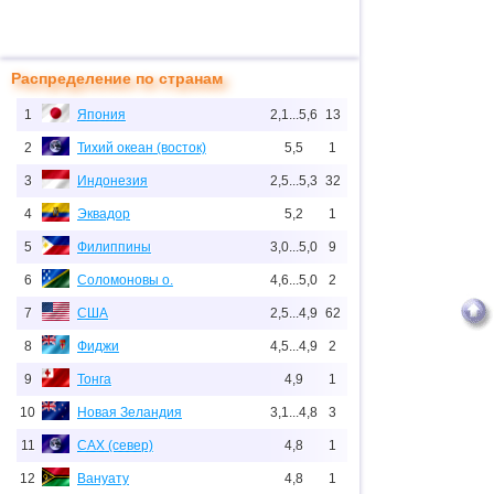
Распределение по странам
1
Япония
2,1...5,6
13
2
Тихий океан (восток)
5,5
1
3
Индонезия
2,5...5,3
32
4
Эквадор
5,2
1
5
Филиппины
3,0...5,0
9
6
Соломоновы о.
4,6...5,0
2
7
США
2,5...4,9
62
8
Фиджи
4,5...4,9
2
9
Тонга
4,9
1
10
Новая Зеландия
3,1...4,8
3
11
САХ (север)
4,8
1
12
Вануату
4,8
1