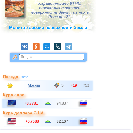
зафиксировано 84
ЧС
,
связанных с эрозией
поверхности Земли, из них в
России - 21.
Монитор эрозии поверхности Земли
Погода
- ясно
Москва
5
+19
752
Курс евро
+0.7781
94.837
Курс доллара США
+0.7588
82.167