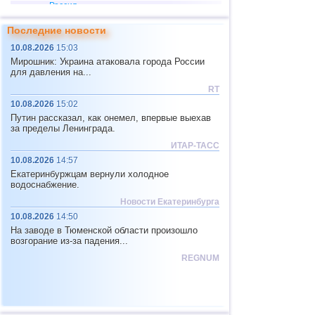
Россия
Сахалинская
1
2,8...4,7
4
Последние новости
область
13
2,8...4,7
6
10.08.2026
15:03
2
Камчатский край
3,4...3,7
2
Мирошник: Украина атаковала города России
для давления на...
14
Чили
2,5...4,6
16
RT
15
Аргентина
2,5...4,6
3
10.08.2026
15:02
Путин рассказал, как онемел, впервые выехав
16
Перу
4,6
2
за пределы Ленинграда.
17
Эфиопия
4,6
1
ИТАР-ТАСС
10.08.2026
14:57
18
Папуа-Новая Гвинея
4,5
1
Екатеринбуржцам вернули холодное
19
Турция
2,7...4,4
3
водоснабжение.
Новости Екатеринбурга
20
Мексика
4,1...4,4
4
10.08.2026
14:50
21
Греция
2,6...4,3
3
На заводе в Тюменской области произошло
возгорание из-за падения...
22
Индия
2,9...4,3
4
REGNUM
23
Иран
4,3
1
24
Пакистан
4,3
1
25
Мьянма
3,9
1