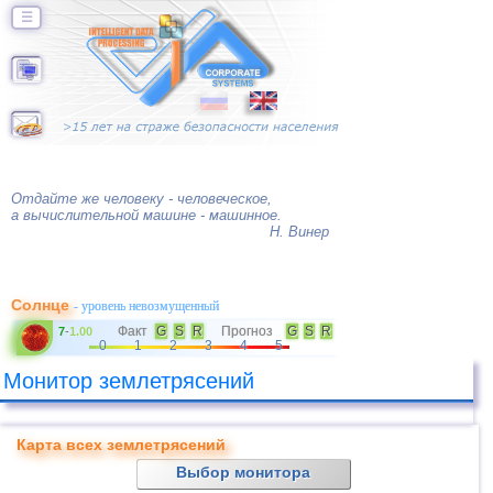
☰
Отдайте же человеку - человеческое,
а вычислительной машине - машинное.
Н. Винер
Солнце
- уровень невозмущенный
Факт
G
S
R
Прогноз
G
S
R
7
-
1.00
0
1
2
3
4
5
Монитор землетрясений
Карта всех землетрясений
Выбор монитора