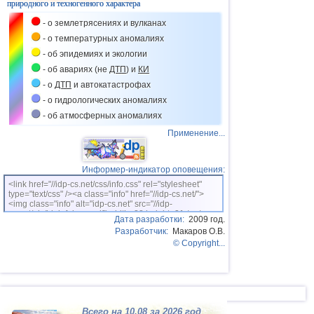
природного и техногенного характера
- о землетрясениях и вулканах
- о температурных аномалиях
- об эпидемиях и экологии
- об авариях (не
ДТП
) и
КИ
- о
ДТП
и автокатастрофах
- о гидрологических аномалиях
- об атмосферных аномалиях
Применение...
Информер-индикатор оповещения:
<link href="//idp-cs.net/css/info.css" rel="stylesheet"
type="text/css" /><a class="info" href="//idp-cs.net/">
<img class="info" alt="idp-cs.net" src="//idp-
cs.net/pix/idpinfok_sm.gif" width=88 height=31 /></a>
Дата разработки:
2009 год.
Разработчик:
Макаров О.В.
© Copyright...
Всего на 10.08 за 2026 год