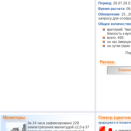
Период
: 26.07.26 0
Время расчета
: 0
Обновление
: 15..
запросу для отобр
Общее количество
критерий: "ма
близость к вулк
всего: 495.
за час (мерцан
за сутки (ярко
Пе
Регион
Земля
Мониторы
Спектр (цветов
природного и техноге
За 24 часа зафиксировано 229
землетрясения магнитудой ≥2,0 в 37
- о землет