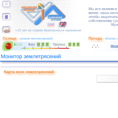
☰
Мы все являемся
менее, наша нес
чтобы защитить 
собственному су
Муз
Солнце
Погода
- уровень невозмущенный
- облачно,
Факт
G
S
R
Прогноз
G
S
R
5
-
0.33
Моск
0
1
2
3
4
5
Монитор землетрясений
Карта всех землетрясений