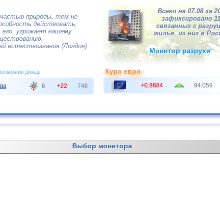
Всего на 07.08 за 2
 частью природы, тем не
зафиксировано 1
пособность действовать,
связанных с разру
его, угрожает нашему
жилья, из них в Росс
ществованию.
ей естествознания (Лондон)
Монитор разрухи
Курс евро
 возможно дождь
+0.8684
94.059
ва
6
+22
746
Выбор монитора