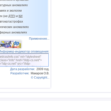
12
Тонга
ратурных аномалиях
13
Аргентина
миях и экологии
14
Афганистан
ях (не
ДТП
) и
КИ
втокатастрофах
15
Чили
огических аномалиях
16
Мексика
сферных аномалиях
17
Греция
Применение...
18
о.Шпицберген и Ян-Майен
Информер-индикатор оповещения:
19
Фиджи
net/css/info.css" rel="stylesheet"
20
Колумбия
class="info" href="//idp-cs.net/">
="idp-cs.net" src="//idp-
21
Мадагаскар
sm.gif" width=88 height=31 /></a>
Дата разработки:
2009 год.
Разработчик:
Макаров О.В.
22
Индия
© Copyright...
23
Мьянма
24
Панама
25
Никарагуа
26
Гватемала