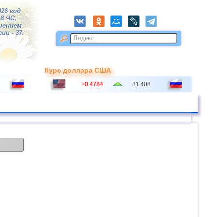
026 год
18
ЧС
,
шением
ии - 37.
Курс доллара США
+0.4784
81.408