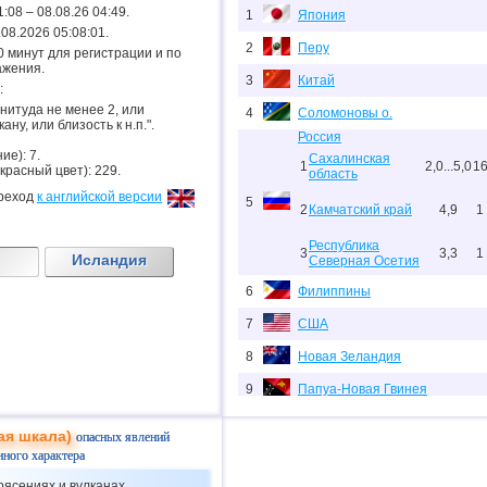
1:08 – 08.08.26 04:49.
1
Япония
8.08.2026 05:08:01.
2
Перу
.20 минут для регистрации и по
ажения.
3
Китай
:
гнитуда не менее 2, или
4
Соломоновы о.
ану, или близость к н.п.".
Россия
ие): 7.
Сахалинская
1
2,0...5,0
1
 красный цвет): 229.
область
реход
к английской версии
5
2
Камчатский край
4,9
1
Республика
3
3,3
1
Исландия
Северная Осетия
6
Филиппины
7
США
8
Новая Зеландия
9
Папуа-Новая Гвинея
10
Индонезия
ая шкала)
опасных явлений
11
Тихоокеан.поднятие (восток)
нного характера
рясениях и вулканах