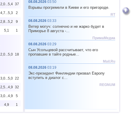
08.08.2026
03:50
2,0...5,4
37
Взрывы прогремели в Киеве и его пригороде.
4,7...5,3
2
RT
08.08.2026
03:33
2,8...5,2
9
Ветер могуч: солнечно и не жарко будет в
5,1
1
Приморье 8 августа -...
ПримаМедиа
08.08.2026
03:29
6
Сын Усольцевой рассчитывает, что его
пропавшие в тайге родные...
2,0...5,0
18
Mail.Ru
08.08.2026
03:19
Экс-президент Финляндии призвал Европу
вступить в диалог с...
3,0...5,0
22
REGNUM
2,5...4,9
32
3,0...4,9
5
4,9
1
2,5...4,8
145
4,8
1