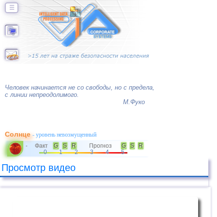
☰
Человек начинается не со свободы, но с предела,
с линии непреодолимого.
М.Фуко
Солнце
- уровень невозмущенный
Факт
G
S
R
Прогноз
G
S
R
-
0
1
2
3
4
5
Просмотр видео