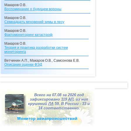
Макаров О.В.
Воспоминание о будущем вороны
Макаров О.В.
Семнадцать мгновений зимы в лесу
Макаров О.В.
Фактомониторинг катастроф
Макаров О.В.
Теория и практика разработки систем
мониторинга
Ветчинин А.П., Макаров О.В., Самсонова Е.В.
Описание оценки
ФЭД
Макаров О.В., Самсонова Е.В.
Описание кредитного калькулятора
Макаров О.В.
Видения с перевоплощениями
Всего на 07.08 за 2026 год
Макаров О.В.
зафиксировано 119
АП
, из них
Долгосрочные прогнозы катастроф
крушений
ЛА
59. В России - 33 и
14 соответственно.
Макаров О.В.
"Ксанф, выпей море!"
(взгляд со стороны на
Монитор авиапроисшествий
ситуацию в Мексиканском заливе)
Макаров О.В.