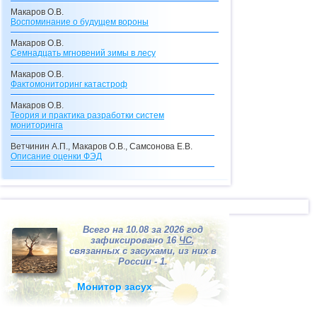
Макаров О.В.
Воспоминание о будущем вороны
Макаров О.В.
Семнадцать мгновений зимы в лесу
Макаров О.В.
Фактомониторинг катастроф
Макаров О.В.
Теория и практика разработки систем
мониторинга
Ветчинин А.П., Макаров О.В., Самсонова Е.В.
Описание оценки
ФЭД
Макаров О.В., Самсонова Е.В.
Описание кредитного калькулятора
Макаров О.В.
Видения с перевоплощениями
Всего на 10.08 за 2026 год
Макаров О.В.
зафиксировано 16
ЧС
,
Долгосрочные прогнозы катастроф
связанных с засухами, из них в
России - 1.
Макаров О.В.
"Ксанф, выпей море!"
(взгляд со стороны на
Монитор засух
ситуацию в Мексиканском заливе)
Макаров О.В.