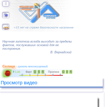
☰
Научная гипотеза всегда выходит за пределы
фактов, послуживших основой для ее
построения.
В. Вернадский
Солнце
- уровень невозмущенный
Факт
G
S
R
Прогноз
G
S
R
7
-
1.00
0
1
2
3
4
5
Просмотр видео