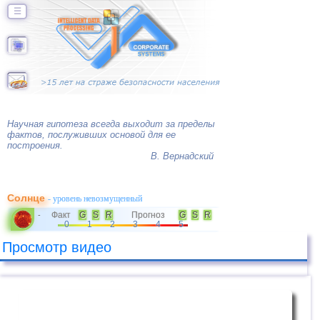
☰
Научная гипотеза всегда выходит за пределы
фактов, послуживших основой для ее
построения.
В. Вернадский
Солнце
- уровень невозмущенный
Факт
G
S
R
Прогноз
G
S
R
-
0
1
2
3
4
5
Просмотр видео