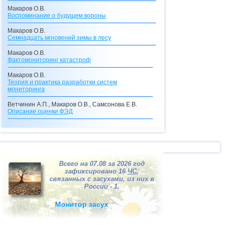
Макаров О.В.
Воспоминание о будущем вороны
Макаров О.В.
Семнадцать мгновений зимы в лесу
Макаров О.В.
Фактомониторинг катастроф
Макаров О.В.
Теория и практика разработки систем
мониторинга
Ветчинин А.П., Макаров О.В., Самсонова Е.В.
Описание оценки
ФЭД
Макаров О.В., Самсонова Е.В.
Описание кредитного калькулятора
Макаров О.В.
Видения с перевоплощениями
Всего на 07.08 за 2026 год
Макаров О.В.
зафиксировано 16
ЧС
,
Долгосрочные прогнозы катастроф
связанных с засухами, из них в
России - 1.
Макаров О.В.
"Ксанф, выпей море!"
(взгляд со стороны на
Монитор засух
ситуацию в Мексиканском заливе)
Макаров О.В.