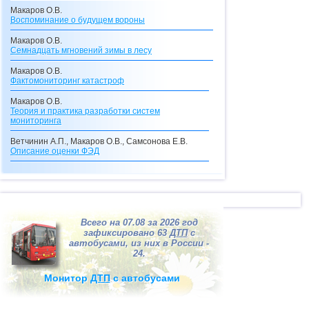
Макаров О.В.
Воспоминание о будущем вороны
Макаров О.В.
Семнадцать мгновений зимы в лесу
Макаров О.В.
Фактомониторинг катастроф
Макаров О.В.
Теория и практика разработки систем
мониторинга
Ветчинин А.П., Макаров О.В., Самсонова Е.В.
Описание оценки
ФЭД
Макаров О.В., Самсонова Е.В.
Описание кредитного калькулятора
Макаров О.В.
Видения с перевоплощениями
Всего на 07.08 за 2026 год
Макаров О.В.
зафиксировано 63
ДТП
с
Долгосрочные прогнозы катастроф
автобусами, из них в России -
24.
Макаров О.В.
"Ксанф, выпей море!"
(взгляд со стороны на
Монитор
ДТП
с автобусами
ситуацию в Мексиканском заливе)
Макаров О.В.