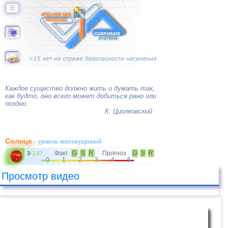
☰
Каждое существо должно жить и думать так,
как будто, оно всего может добиться рано или
поздно.
К. Циолковский
Солнце
- уровень невозмущенный
Факт
G
S
R
Прогноз
G
S
R
3
-
1.67
0
1
2
3
4
5
Просмотр видео