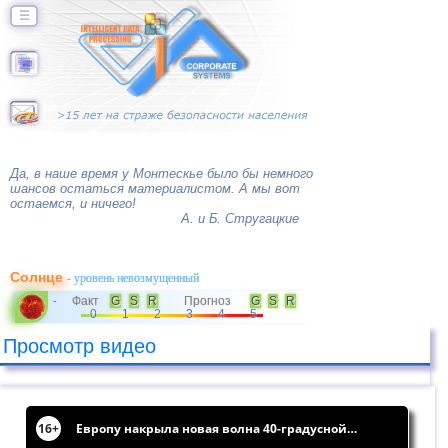
☰
Да, в наше время у Монтескье было бы немного
шансов остаться материалистом. А мы вот
остаемся, и ничего!
А. и Б. Стругацкие
Солнце
- уровень невозмущенный
Факт
G
S
R
Прогноз
G
S
R
-
0
1
2
3
4
5
Просмотр видео