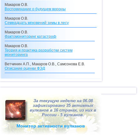
Макаров О.В.
Воспоминание о будущем вороны
Макаров О.В.
Семнадцать мгновений зимы в лесу
Макаров О.В.
Фактомониторинг катастроф
Макаров О.В.
Теория и практика разработки систем
мониторинга
Ветчинин А.П., Макаров О.В., Самсонова Е.В.
Описание оценки
ФЭД
Макаров О.В., Самсонова Е.В.
Описание кредитного калькулятора
Макаров О.В.
Видения с перевоплощениями
За текущую неделю на 06.08
Макаров О.В.
зафиксировано 35 активных
Долгосрочные прогнозы катастроф
вулканов в 16 странах, из них в
России - 5 вулканов.
Макаров О.В.
"Ксанф, выпей море!"
(взгляд со стороны на
Монитор активности вулканов
ситуацию в Мексиканском заливе)
Макаров О.В.