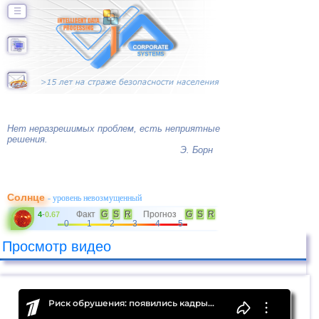
☰
Нет неразрешимых проблем, есть неприятные
решения.
Э. Борн
Солнце
- уровень невозмущенный
Факт
G
S
R
Прогноз
G
S
R
4
-
0.67
0
1
2
3
4
5
Просмотр видео