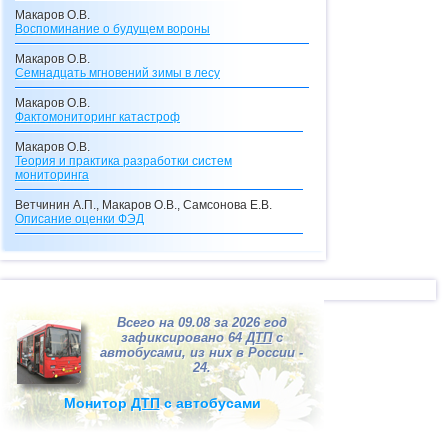
Макаров О.В.
Воспоминание о будущем вороны
Макаров О.В.
Семнадцать мгновений зимы в лесу
Макаров О.В.
Фактомониторинг катастроф
Макаров О.В.
Теория и практика разработки систем
мониторинга
Ветчинин А.П., Макаров О.В., Самсонова Е.В.
Описание оценки
ФЭД
Макаров О.В., Самсонова Е.В.
Описание кредитного калькулятора
Макаров О.В.
Видения с перевоплощениями
Всего на 09.08 за 2026 год
Макаров О.В.
зафиксировано 64
ДТП
с
Долгосрочные прогнозы катастроф
автобусами, из них в России -
24.
Макаров О.В.
"Ксанф, выпей море!"
(взгляд со стороны на
Монитор
ДТП
с автобусами
ситуацию в Мексиканском заливе)
Макаров О.В.