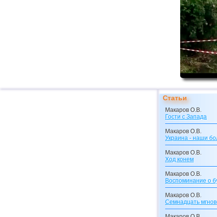
Статьи
Макаров О.В.
Гости с Запада
Макаров О.В.
Украина - наши бо
Макаров О.В.
Ход конем
Макаров О.В.
Воспоминание о 
Макаров О.В.
Семнадцать мгнов
Макаров О.В.