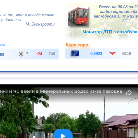
Всего на 06.08 за 2
зафиксировано 6
у за то, что я всегда желаю
автобусами, из них в
гу достичь.
24.
М. Буонарроти
Монитор
ДТП
с автобуса
Курс евро
чно
-0.3923
93.19
ва
7
+24
748