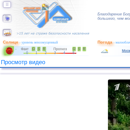
☰
Благодарение Бог
большего, чем мо
Солнце
Погода
- уровень невозмущенный
- малообла
Факт
G
S
R
Прогноз
G
S
R
-
Моск
0
1
2
3
4
5
Просмотр видео