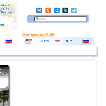
026 год
3
ДТП
с
 России -
ми
Курс доллара США
-0.1998
80.929