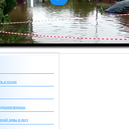
ль и позор
будущем вороны
ений зимы в лесу