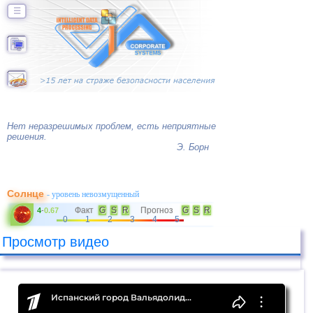
☰
Нет неразрешимых проблем, есть неприятные
решения.
Э. Борн
Солнце
- уровень невозмущенный
Факт
G
S
R
Прогноз
G
S
R
4
-
0.67
0
1
2
3
4
5
Просмотр видео