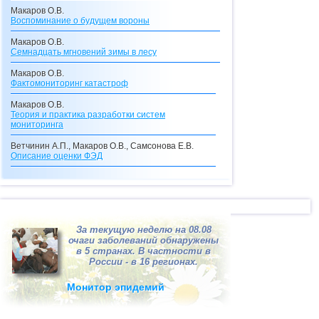
Макаров О.В.
Воспоминание о будущем вороны
Макаров О.В.
Семнадцать мгновений зимы в лесу
Макаров О.В.
Фактомониторинг катастроф
Макаров О.В.
Теория и практика разработки систем
мониторинга
Ветчинин А.П., Макаров О.В., Самсонова Е.В.
Описание оценки
ФЭД
Макаров О.В., Самсонова Е.В.
Описание кредитного калькулятора
Макаров О.В.
Видения с перевоплощениями
За текущую неделю на 08.08
Макаров О.В.
очаги заболеваний обнаружены
Долгосрочные прогнозы катастроф
в 5 странах. В частности в
России - в 16 регионах.
Макаров О.В.
"Ксанф, выпей море!"
(взгляд со стороны на
Монитор эпидемий
ситуацию в Мексиканском заливе)
Макаров О.В.