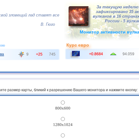
За текущую неделю 
зафиксировано 35 а
вой зловещий лад ставят все
вулканов в 16 странах
России - 5 вулка
В. Гюго
Монитор активности вулк
Курс евро
чно
+0.8684
94.059
ва
9
+25
745
ите размер карты, бликий к разрешению Вашего монитора и нажмите кнопку:
800x600
1280x1024