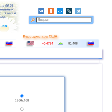
на 06.08
ктивных
, из них в
нов.
анов
Курс доллара США
+0.4784
81.408
1360x768