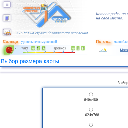
☰
Катастрофы на с
на свое место.
Солнце
Погода
- уровень невозмущенный
- малообла
Факт
G
S
R
Прогноз
G
S
R
-
Моск
0
1
2
3
4
5
Выбор размера карты
Выбер
640x480
1024x768