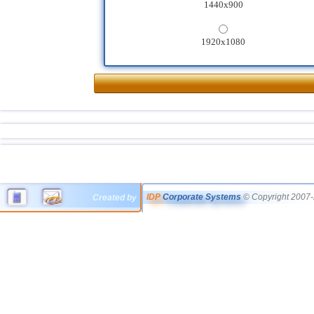
1440x900
1920x1080
IDP
Corporate Systems
© Copyright 2007-
Created by