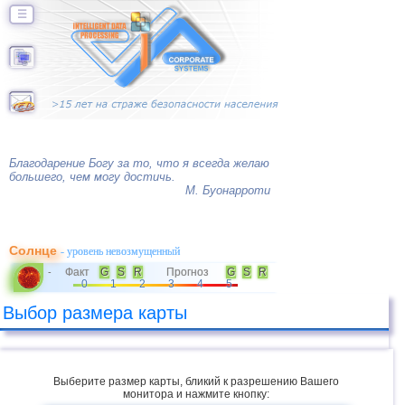
☰
Благодарение Богу за то, что я всегда желаю
большего, чем могу достичь.
М. Буонарроти
Солнце
- уровень невозмущенный
Факт
G
S
R
Прогноз
G
S
R
-
0
1
2
3
4
5
Выбор размера карты
Выберите размер карты, бликий к разрешению Вашего
монитора и нажмите кнопку: