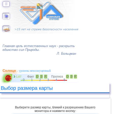
☰
Главная цель естественных наук - раскрыть
единство сил Природы.
Л. Больцман
Солнце
- уровень невозмущенный
Факт
G
S
R
Прогноз
G
S
R
3
-
1.67
0
1
2
3
4
5
Выбор размера карты
Выберите размер карты, бликий к разрешению Вашего
монитора и нажмите кнопку: