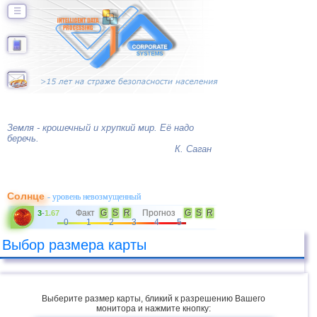
☰
Земля - крошечный и хрупкий мир. Её надо
беречь.
К. Саган
Солнце
- уровень невозмущенный
Факт
G
S
R
Прогноз
G
S
R
3
-
1.67
0
1
2
3
4
5
Выбор размера карты
Выберите размер карты, бликий к разрешению Вашего
монитора и нажмите кнопку: