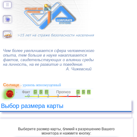
☰
Чем более увеличивается сфера человеческого
опыта, тем больше в науке накапливается
фактов, свидетельствующих о влиянии среды
на личность, на ее развитие и поведение.
А. Чижевский
Солнце
- уровень невозмущенный
Факт
G
S
R
Прогноз
G
S
R
-
0
1
2
3
4
5
Выбор размера карты
Выберите размер карты, бликий к разрешению Вашего
монитора и нажмите кнопку: