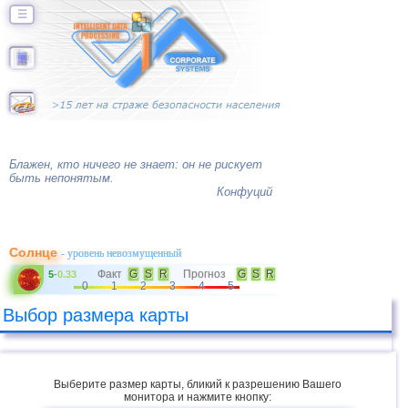
☰
Блажен, кто ничего не знает: он не рискует
быть непонятым.
Конфуций
Солнце
- уровень невозмущенный
Факт
G
S
R
Прогноз
G
S
R
5
-
0.33
0
1
2
3
4
5
Выбор размера карты
Выберите размер карты, бликий к разрешению Вашего
монитора и нажмите кнопку: