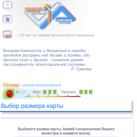
☰
Безнравственность и беззаконие в городах -
прелюдия расправы над лесами и полями, ибо
причина того и другого - снижение уровня
пассионарности этносоциальной системы.
Л. Гумилев
Солнце
- уровень невозмущенный
Факт
G
S
R
Прогноз
G
S
R
3
-
1.33
0
1
2
3
4
5
Выбор размера карты
Выберите размер карты, бликий к разрешению Вашего
монитора и нажмите кнопку: