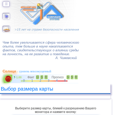
☰
Чем более увеличивается сфера человеческого
опыта, тем больше в науке накапливается
фактов, свидетельствующих о влиянии среды
на личность, на ее развитие и поведение.
А. Чижевский
Солнце
- уровень невозмущенный
Факт
G
S
R
Прогноз
G
S
R
7
-
1.00
0
1
2
3
4
5
Выбор размера карты
Выберите размер карты, бликий к разрешению Вашего
монитора и нажмите кнопку: