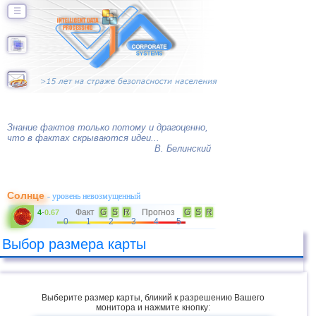
☰
Знание фактов только потому и драгоценно,
что в фактах скрываются идеи...
В. Белинский
Солнце
- уровень невозмущенный
Факт
G
S
R
Прогноз
G
S
R
4
-
0.67
0
1
2
3
4
5
Выбор размера карты
Выберите размер карты, бликий к разрешению Вашего
монитора и нажмите кнопку: