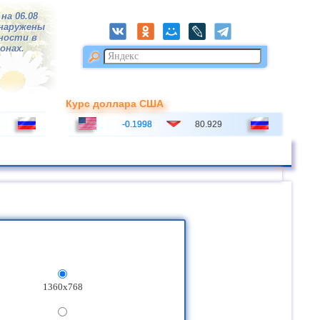
на 06.08
бнаружены
тности в
ионах.
Курс доллара США
-0.1998
80.929
1360x768