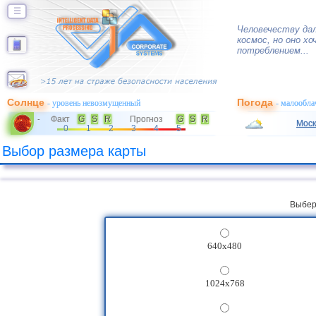
☰
Человечеству да
космос, но оно х
потреблением...
Солнце
Погода
- уровень невозмущенный
- малообла
Факт
G
S
R
Прогноз
G
S
R
-
Моск
0
1
2
3
4
5
Выбор размера карты
Выбер
640x480
1024x768