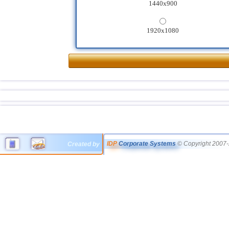
1440x900
1920x1080
IDP
Corporate Systems
© Copyright 2007-
Created by