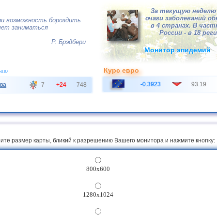
За текущую неделю 
очаги заболеваний о
ли возможность бороздить
в 4 странах. В час
очет заниматься
России - в 18 рег
Р. Брэдбери
Монитор эпидемий
Курс евро
чно
-0.3923
93.19
ва
7
+24
748
ите размер карты, бликий к разрешению Вашего монитора и нажмите кнопку:
800x600
1280x1024