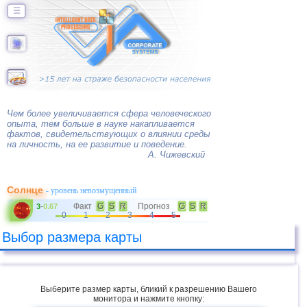
☰
Чем более увеличивается сфера человеческого
опыта, тем больше в науке накапливается
фактов, свидетельствующих о влиянии среды
на личность, на ее развитие и поведение.
А. Чижевский
Солнце
- уровень невозмущенный
Факт
G
S
R
Прогноз
G
S
R
3
-
0.67
0
1
2
3
4
5
Выбор размера карты
Выберите размер карты, бликий к разрешению Вашего
монитора и нажмите кнопку: