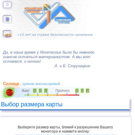
☰
Да, в наше время у Монтескье было бы немного
шансов остаться материалистом. А мы вот
остаемся, и ничего!
А. и Б. Стругацкие
Солнце
- уровень невозмущенный
Факт
G
S
R
Прогноз
G
S
R
-
0
1
2
3
4
5
Выбор размера карты
Выберите размер карты, бликий к разрешению Вашего
монитора и нажмите кнопку: