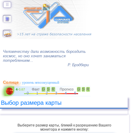
☰
Человечеству дали возможность бороздить
космос, но оно хочет заниматься
потреблением...
Р. Брэдбери
Солнце
- уровень невозмущенный
Факт
G
S
R
Прогноз
G
S
R
4
-
0.67
0
1
2
3
4
5
Выбор размера карты
Выберите размер карты, бликий к разрешению Вашего
монитора и нажмите кнопку: