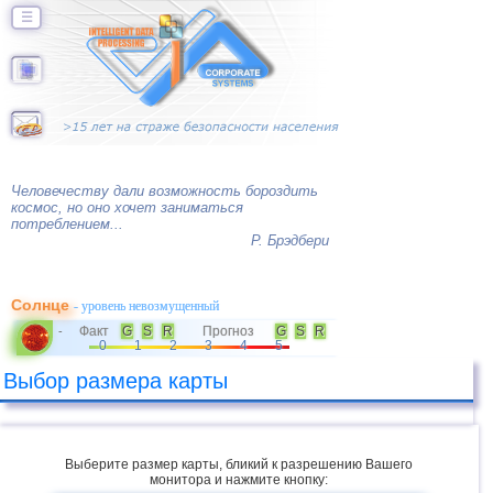
☰
Человечеству дали возможность бороздить
космос, но оно хочет заниматься
потреблением...
Р. Брэдбери
Солнце
- уровень невозмущенный
Факт
G
S
R
Прогноз
G
S
R
-
0
1
2
3
4
5
Выбор размера карты
Выберите размер карты, бликий к разрешению Вашего
монитора и нажмите кнопку: