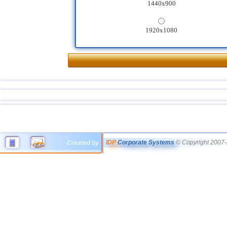
1440x900
1920x1080
IDP
Corporate Systems
© Copyright 2007-
Created by