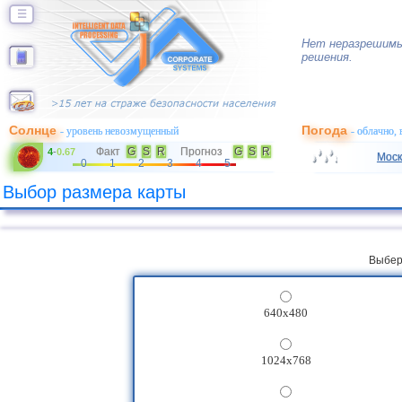
☰
Нет неразрешимы
решения.
Солнце
Погода
- уровень невозмущенный
- облачно,
Факт
G
S
R
Прогноз
G
S
R
4
-
0.67
Моск
0
1
2
3
4
5
Выбор размера карты
Выбер
640x480
1024x768