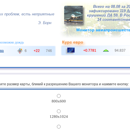
Всего на 08.08 за 2
зафиксировано 119
А
х проблем, есть неприятные
крушений
ЛА
59. В Рос
14 соответстве
Э. Борн
Монитор авиапроисшест
Курс евро
 возможно дождь
+0.7781
94.837
ва
6
+22
746
ите размер карты, бликий к разрешению Вашего монитора и нажмите кнопку:
800x600
1280x1024