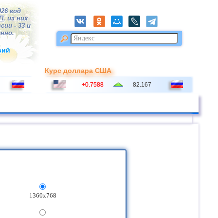
026 год
П
, из них
сии - 33 и
нно.
вий
Курс доллара США
+0.7588
82.167
1360x768