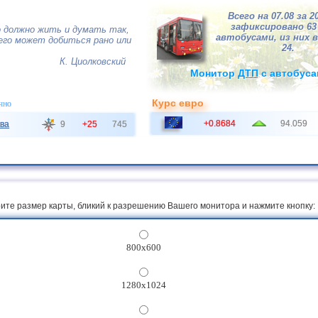
Всего на 07.08 за 2
зафиксировано 6
 должно жить и думать так,
автобусами, из них в
сего может добиться рано или
24.
К. Циолковский
Монитор
ДТП
с автобуса
Курс евро
чно
+0.8684
94.059
ва
9
+25
745
ите размер карты, бликий к разрешению Вашего монитора и нажмите кнопку:
800x600
1280x1024