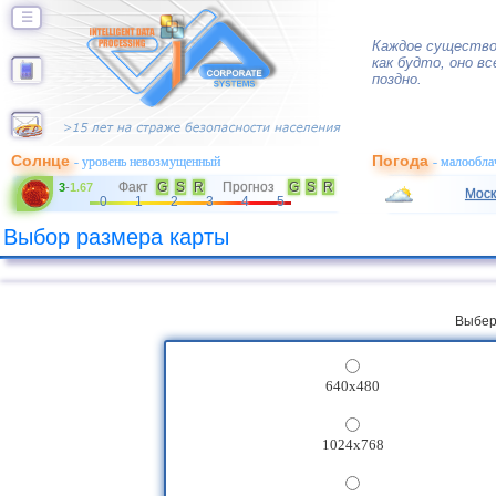
☰
Каждое существо
как будто, оно в
поздно.
Солнце
Погода
- уровень невозмущенный
- малообла
Факт
G
S
R
Прогноз
G
S
R
3
-
1.67
Моск
0
1
2
3
4
5
Выбор размера карты
Выбер
640x480
1024x768