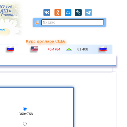
026 год
3
ДТП
с
 России -
ми
Курс доллара США
+0.4784
81.408
1360x768