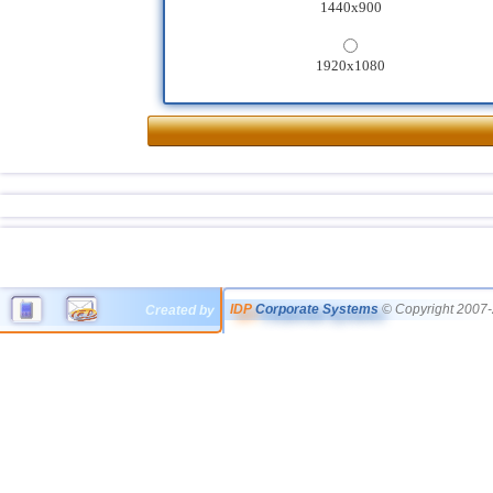
1440x900
1920x1080
IDP
Corporate Systems
© Copyright 2007-
Created by