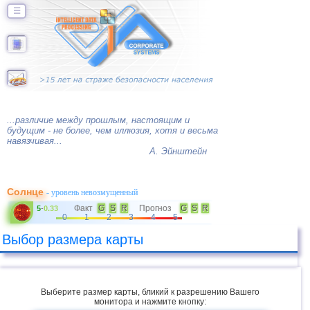
☰
...различие между прошлым, настоящим и
будущим - не более, чем иллюзия, хотя и весьма
навязчивая...
А. Эйнштейн
Солнце
- уровень невозмущенный
Факт
G
S
R
Прогноз
G
S
R
5
-
0.33
0
1
2
3
4
5
Выбор размера карты
Выберите размер карты, бликий к разрешению Вашего
монитора и нажмите кнопку: