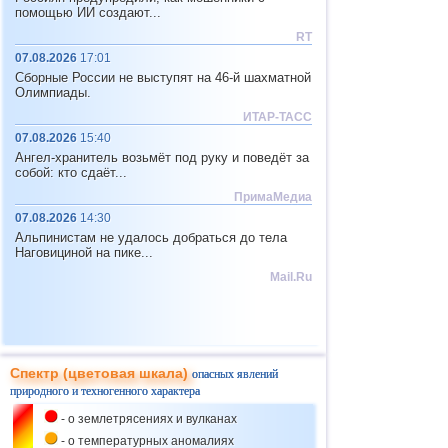
02.06
помощью ИИ создают...
США
Климат и
МТК
Градобой в Колорадо
RT
07.08.2026
02.06
17:01
США
Космическая
Сборные России не выступят на 46-й шахматной
Метеорит над Западной
угроза
Олимпиады.
Европой
ИТАР-ТАСС
02.06
Удары молнии и
07.08.2026
15:40
Таиланд
Дорожный
Грозовая активность в
Ангел-хранитель возьмёт под руку и поведёт за
конвейер
Таиланде
собой: кто сдаёт...
03.06
ПримаМедиа
Земля
Космическая
07.08.2026
14:30
Внезапная активность
угроза
Солнца
Альпинистам не удалось добраться до тела
Наговициной на пике...
03.06
Климат, Блэкаут
Япония
Mail.Ru
и
МТК
Штормовая погода в Японии
03.06
Вьетнам
Климат
Пекло во Вьетнаме
03.06
Спектр (цветовая шкала)
опасных явлений
Великобритания
МТК
природного и техногенного характера
Крушение вертолета в
Великобритании
- о землетрясениях и вулканах
03.06
- о температурных аномалиях
Индия
Технопожары