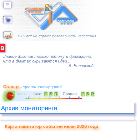
☰
B
Знание фактов только потому и драгоценно,
что в фактах скрываются идеи...
В. Белинский
Солнце
- уровень невозмущенный
Факт
G
S
R
Прогноз
G
S
R
3
-
1.00
0
1
2
3
4
5
Архив мониторинга
Карта-навигатор событий июня 2026 года