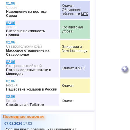
01.06
Климат,
Сирия
Обрушение
Наводнение на востоке
объектов и
МТК
Сирии
02.06
Земля
Космическая
Внезапная активность
угроза
Солнца
02.06
Ставропольский край
Эпидемии и
Массовое отравление на
New technology
Ставрополье
02.06
Ставропольский край
Климат и
МТК
Потоп и селевые потоки в
Минводах
02.06
Россия
Климат
Нашествие комаров в России
02.06
Китай
Климат
Спрайты над Тибетом
02.06
Последние новости
США
Космическая
Метеорит над Северной
угроза
07.08.2026
17:03
Америкой
Россиян предупредили, как мошенники с