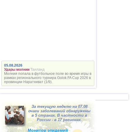
Италия
угроза
Метеорит над Италией
05.06
Китай
Эра газа
Взрыв газа в Китае
05.06
Космическая
Земля
угроза
Активность Солнца
05.06
Россия
Роскосмос
Утечки воздуха на МКС
05.06
Космическая
Китай
05.08.2026
угроза
Метеорит над Гонконгом
Удары молнии
Таиланд
Молния попала в футбольное поле во время игры в
06.06
рамках регионального турнира Golok FA Cup 2026 в
Космическая
Земля
провинции Наратхиват (1/9).
угроза
Активность Солнца
06.06
США
Удары молнии и
Грозовая активность в
Технопожары
Техасе
За текущую неделю на 07.08
06.06
очаги заболеваний обнаружены
Космическая
США
в 5 странах. В частности в
угроза
Метеорит над США
России - в 17 регионах.
06.06
Монитор эпидемий
Краснодарский край