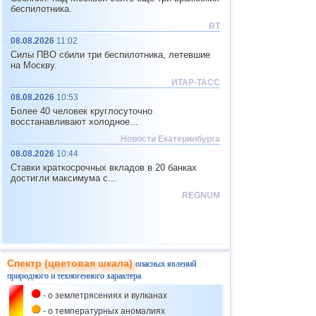
Канада
беспилотника.
Климат и
МТК
Масштабы пожаров в Канаде
растут
RT
08.08.2026
03.06
11:02
Франция
Климат и
МТК
Силы ПВО сбили три беспилотника, летевшие
Градобой во Франции
на Москву.
03.06
ИТАР-ТАСС
Велибритания
Климат
08.08.2026
10:53
Засуха в Велибритании
Более 40 человек круглосуточно
03.06
восстанавливают холодное...
Республика Саха (Якутия)
МТК
Аварийная посадка самолета
Новости Екатеринбурга
в Якутии
08.08.2026
10:44
Климат,
Ставки краткосрочных вкладов в 20 банках
04.06
Обрушение
достигли максимума с...
ЯНАО
объектов,
ССО
Наводнение в ЯНАО
и
МТК
REGNUM
04.06
Томская область
МТК
Аварийная посадка
вертолета в Томской области
04.06
Климат,
Спектр (цветовая шкала)
опасных явлений
Китай
Обрушение
природного и техногенного характера
Оползень в Китае
объектов и
МТК
- о землетрясениях и вулканах
04.06
Космическая
Земля
- о температурных аномалиях
угроза