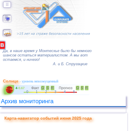
☰
B
Да, в наше время у Монтескье было бы немного
шансов остаться материалистом. А мы вот
остаемся, и ничего!
А. и Б. Стругацкие
Солнце
- уровень невозмущенный
Факт
G
S
R
Прогноз
G
S
R
4
-
0.67
0
1
2
3
4
5
Архив мониторинга
Карта-навигатор событий июня 2025 года