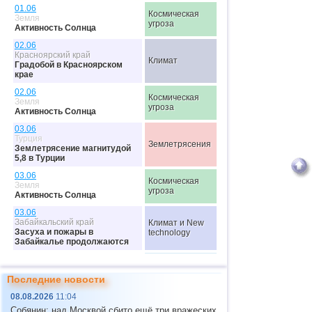
01.06
Космическая
Земля
угроза
Активность Солнца
02.06
Красноярский край
Климат
Градобой в Красноярском
крае
02.06
Космическая
Земля
угроза
Активность Солнца
03.06
Турция
Землетрясения
Землетрясение магнитудой
5,8 в Турции
03.06
Космическая
Земля
угроза
Активность Солнца
03.06
Забайкальский край
Климат и New
Засуха и пожары в
technology
Забайкалье продолжаются
03.06
Мексика
Дорожный
Последние новости
ДТП с автобусом на севере
конвейер
Мексики
08.08.2026
11:04
03.06
Собянин: над Москвой сбито ещё три вражеских