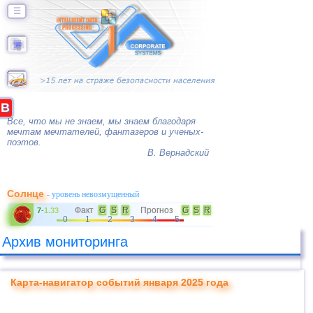
☰
B
Все, что мы не знаем, мы знаем благодаря
мечтам мечтателей, фантазеров и ученых-
поэтов.
В. Вернадский
Солнце
- уровень невозмущенный
Факт
G
S
R
Прогноз
G
S
R
7
-
1.33
0
1
2
3
4
5
Архив мониторинга
Карта-навигатор событий января 2025 года