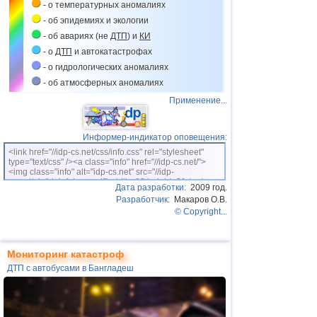
Сильный смог в Ханое
- о температурных аномалиях
03.01
- об эпидемиях и экологии
Эра газа и
Республика Дагестан
Реформа ЖКХ
- об авариях (не
ДТП
) и
КИ
Взрыв газа в Махачкале
- о
ДТП
и автокатастрофах
03.01
Дорожный
Колумбия
- о гидрологических аномалиях
конвейер
ДТП с автобусом в Колумбии
- об атмосферных аномалиях
03.01
Космическая
Применение...
Кения
угроза
Падение КМ в Кении
04.01
Информер-индикатор оповещения:
Египет
МТК
Аварийная посадка самолета
<link href="//idp-cs.net/css/info.css" rel="stylesheet"
в Египте
type="text/css" /><a class="info" href="//idp-cs.net/">
<img class="info" alt="idp-cs.net" src="//idp-
04.01
cs.net/pix/idpinfok_sm.gif" width=88 height=31 /></a>
Космическая
Дата разработки:
2009 год.
Земля
угроза
Активность Солнца
Разработчик:
Макаров О.В.
© Copyright...
04.01
МТК
,
США
Обрушение
Обрушение ж/д моста в
объектов и
Орегоне
Экология
Мониторинг катастроф
05.01
ДТП с автобусами в Бангладеш
Космическая
Земля
угроза
Активность Солнца
05.01
Дорожный
Республика Карелия