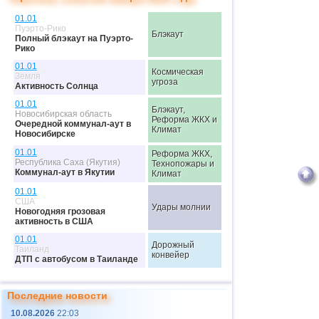
01.01
Пуэрто-Рико
Блэкаут
Полный блэкаут на Пуэрто-
Рико
01.01
Космическая
Земля
угроза
Активность Солнца
01.01
Блэкаут,
Новосибирская область
Реформа ЖКХ и
Очередной коммунал-аут в
Климат
Новосибирске
01.01
Реформа ЖКХ,
Республика Саха (Якутия)
Технопожары и
Коммунал-аут в Якутии
Климат
01.01
США
Удары молнии
Новогодняя грозовая
активность в США
01.01
Дорожный
Таиланд
конвейер
ДТП с автобусом в Таиланде
02.01
Красноярский край
МТК
Последние новости
Аварийная посадка самолета
в Норильске
10.08.2026
22:03