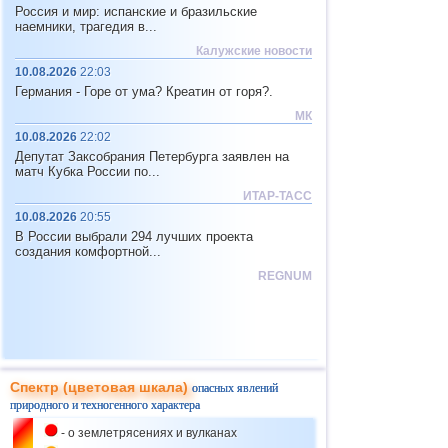
02.01
Россия и мир: испанские и бразильские
Космическая
Земля
наемники, трагедия в...
угроза
Активность Солнца
Калужские новости
02.01
10.08.2026
22:03
Великобритания
Климат и
МТК
Новогодний потоп на севере
Германия - Горе от ума? Креатин от горя?.
Англии
МК
02.01
Дорожный
10.08.2026
22:02
Таиланд
конвейер
Депутат Заксобрания Петербурга заявлен на
ДТП с автобусом в Таиланде
матч Кубка России по...
02.01
Экология, New
Краснодарский край
ИТАР-ТАСС
technology и
Борьба с мазутом
10.08.2026
20:55
Эхо катастроф
продолжается: Анапа
В России выбрали 294 лучших проекта
03.01
создания комфортной...
США
МТК
Крушение самолета в
REGNUM
Калифорнии
03.01
Экология и New
Камчатский край
technology
Разлив мазута на Камчатке
03.01
Космическая
Земля
Спектр (цветовая шкала)
опасных явлений
угроза
Активность Солнца
природного и техногенного характера
03.01
- о землетрясениях и вулканах
Вьетнам
Экология