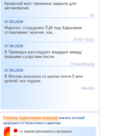
02.11
Крымский мост временно закрыли для
Уганда
автомобилей.
Климат
Грозовая активность в
Уганде
RT
07.08.2026
02.11
Канада
Марочко: сотрудники ТЦК под Харьковом
МТК
и Климат
Аварийная посадка самолета
отлавливают мужчин, как...
в Торонто
ИТАР-ТАСС
02.11
Эра газа,
07.08.2026
Самарская область
Технопожары и
Взрыв газа в доме в Самаре
Реформа ЖКХ
В Приморье расследуют инцидент между
бывшими супругами после...
Климат,
02.11
ПримаМедиа
Блэкаут,
Кипр
Дорожный
Штормовая погода на Кипре
07.08.2026
конвейер и
МТК
В Москве взыскали со школы почти 5 млн
02.11
рублей: иск подали...
Саудовская Аравия
Климат
Mail.Ru
Градопад в Саудовской
Аравии
03.11
Космическая
Земля
угроза
Активность Солнца
03.11
Спектр (цветовая шкала)
опасных явлений
США
природного и техногенного характера
МТК
Крушение вертолета в
Луизиане
- о землетрясениях и вулканах