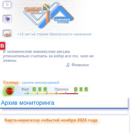
☰
B
В человеческом невежестве весьма
утешительно считать за вздор все то, чего не
знаешь.
Д. Фонвизин
Солнце
- уровень невозмущенный
Факт
G
S
R
Прогноз
G
S
R
-
0
1
2
3
4
5
Архив мониторинга
Карта-навигатор событий ноября 2024 года