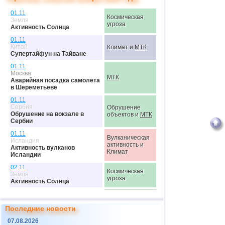
01.11
Космическая
Земля
угроза
Активность Солнца
01.11
Китай
Климат и
МТК
Супертайфун на Тайване
01.11
Москва
МТК
Аварийная посадка самолета
в Шереметьеве
01.11
Сербия
Обрушение
Обрушение на вокзале в
объектов и
МТК
Сербии
01.11
Вулканическая
Исландия
активность и
Активность вулканов
Климат
Исландии
02.11
Космическая
Земля
угроза
Активность Солнца
02.11
Экология, New
Индия
technology и
Последние новости
Сильнейший смог в Нью-
МТК
Дели
07.08.2026