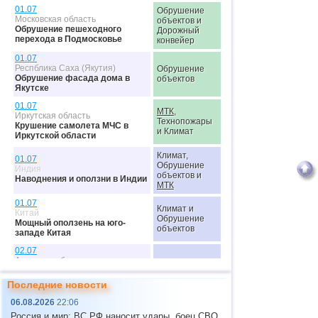
01.07
Обрушение
Московская область
объектов и
Обрушение пешеходного
Дорожный
перехода в Подмосковье
конвейер
01.07
Респблика Саха (Якутия)
Обрушение
Обрушение фасада дома в
объектов
Якутске
01.07
МТК
,
Иркутская область
Технопожары
Крушение самолета МЧС в
и Климат
Иркутской области
Климат,
01.07
Обрушение
Индия
объектов и
Наводнения и оползни в Индии
МТК
01.07
Климат и
Китай
Обрушение
Мощный оползень на юго-
объектов
западе Китая
02.07
Амурская область
Климат и
МТК
Паводок постоянно
"стабилизируется" и "уходит"
Последние новости
02.07
Климат и
06.08.2026
22:06
Куба
Обрушение
Россия и мир: ВС РФ наносит удары, боец СВО