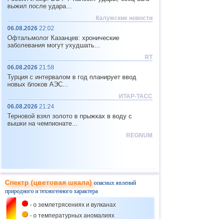
Смерчи на побережье Кубы
объектов
выжил после удара...
03.07
Климат, Удары
Калужские новости
Москва
молнии и
Сильные грозы в центральной
06.08.2026
22:02
Блэкаут
России
Офтальмолог Казанцев: хронические
заболевания могут ухудшать...
04.07
Обрушение
Япония
объектов и
RT
Обрушение дома в Японии
Климат
06.08.2026
21:58
05.07
Турция с интервалом в год планирует ввод
Вулканическая
США
новых блоков АЭС...
активность
Активность вулкана Килауэа
ИТАР-ТАСС
06.07
06.08.2026
Санкт-Петербург
21:24
Климат,
Штормовая погода в Санкт-
Блэкаут и
МТК
Терновой взял золото в прыжках в воду с
Петербурге
вышки на чемпионате...
06.07
REGNUM
Иран
Технопожары
Пожар на нефтяном заводе в
и Эколоия
Иране
07.07
Реформа ЖКХ
Амурская область
и Обрушение
Реформа ЖКХ в Тынде
объектов
Спектр (цветовая шкала)
опасных явлений
природного и техногенного характера
07.07
Климат,
Китай
Блэкаут и
- о землетрясениях и вулканах
Непрерывные наводнения в
Обрушение
Китае
объектов
- о температурных аномалиях