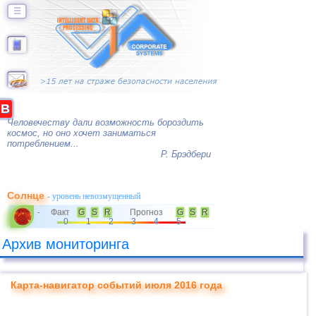
☰
B
Человечеству дали возможность бороздить
космос, но оно хочет заниматься
потреблением...
Р. Брэдбери
Солнце
- уровень невозмущенный
Факт
G
S
R
Прогноз
G
S
R
-
0
1
2
3
4
5
Архив мониторинга
Карта-навигатор событий июля 2016 года