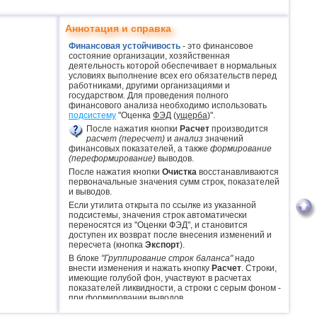
Аннотация и справка
Финансовая устойчивость
- это финансовое
состояние организации, хозяйственная
деятельность которой обеспечивает в нормальных
условиях выполнение всех его обязательств перед
работниками, другими организациями и
государством. Для проведения полного
финансового анализа необходимо использовать
подсистему
"Оценка
ФЭД
(
ущерба
)".
После нажатия кнопки
Расчет
производится
расчет (пересчет)
и
анализ
значений
финансовых показателей, а также
формирование
(переформирование)
выводов.
После нажатия кнопки
Очистка
восстанавливаются
первоначальные значения сумм строк, показателей
и выводов.
Если утилита открыта по ссылке из указанной
подсистемы, значения строк автоматически
переносятся из "Оценки ФЭД", и становится
доступен их возврат после внесения изменений и
пересчета (кнопка
Экспорт
).
В блоке
"Группирование строк баланса"
надо
внести изменения и нажать кнопку
Расчет
. Строки,
имеющие голубой фон, участвуют в расчетах
показателей ликвидности, а строки с серым фоном -
при формировании выводов.
Обращаем внимание
, что нормативность