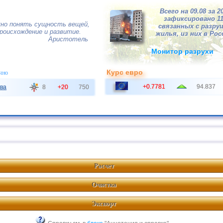
Всего на 09.08 за 2
зафиксировано 1
жно понять сущность вещей,
связанных с разру
происхождение и развитие.
жилья, из них в Росс
Аристотель
Монитор разрухи
Курс евро
чно
+0.7781
94.837
ва
8
+20
750
Расчет
Очистка
Экспорт