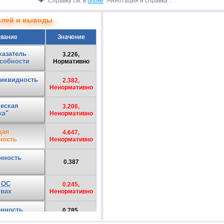
Справку см. в
блоке
"Аннотация и справка".
телей и выводы
вание
Значение
казатель
3.226,
собности
Нормативно
иквидность
2.382,
Ненормативно
еская
3.206,
ка"
Ненормативно
щая
4.647,
ность
Ненормативно
нность
0.387
я
ОС
0.245,
ивах
Ненормативно
енность
0.785,
С
Нормативно