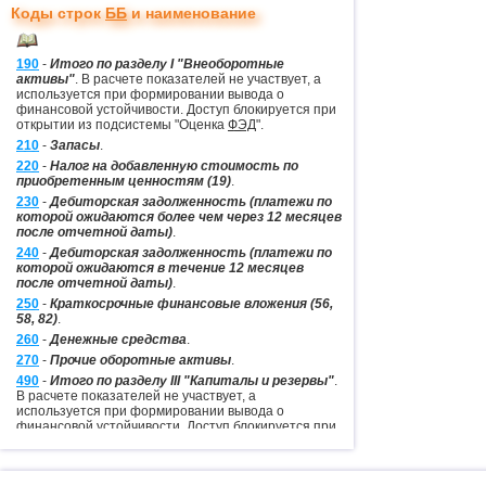
Коды строк
ББ
и наименование
Строка
630
Строка
640
Предприятие аб
190
-
Итого по разделу I "Внеоборотные
активы"
. В расчете показателей не участвует, а
используется при формировании вывода о
K1 = 1
финансовой устойчивости. Доступ блокируется при
Строка
650
Строка
660
открытии из подсистемы "Оценка
ФЭД
".
210
-
Запасы
.
220
-
Налог на добавленную стоимость по
приобретенным ценностям (19)
.
230
-
Дебиторская задолженность (платежи по
которой ожидаются более чем через 12 месяцев
после отчетной даты)
.
240
-
Дебиторская задолженность (платежи по
которой ожидаются в течение 12 месяцев
после отчетной даты)
.
250
-
Краткосрочные финансовые вложения (56,
58, 82)
.
260
-
Денежные средства
.
270
-
Прочие оборотные активы
.
490
-
Итого по разделу III "Капиталы и резервы"
.
В расчете показателей не участвует, а
используется при формировании вывода о
финансовой устойчивости. Доступ блокируется при
открытии из подсистемы "Оценка
ФЭД
".
510
-
Займы и кредиты (92, 95)
. В расчете
показателей не участвует, а используется при